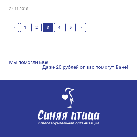
24.11.2018
‹
1
2
3
4
5
›
Мы помогли Еве!
НАВИГАЦИЯ
Даже 20 рублей от вас помогут Ване!
ПО
ЗАПИСЯМ