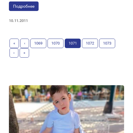
Подробнее
10.11.2011
«
‹
1069
1070
1071
1072
1073
›
»