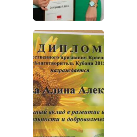
организации «Синяя
птица».
Генеральный директор
АНО «Синяя птица»
Скворцова Алина стала
лауреатом
общественного
признания
Краснодарского края
«Благотворитель
Кубани-2015» за
большой личный вклад
за развитие и
популяризацию