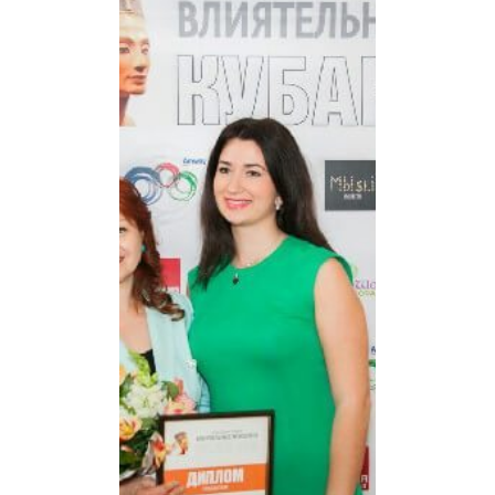
,
27 марта 2015 г.
состоялась церемония
награждения
победителей III
ежегодной премии
«Влиятельные женщины
Кубани 2015».
оминация
н
В
«Социальные проекты»
самой влиятельной
женщиной
признана Скворцова
Алина Александровна,
генеральный директор
благотворительной