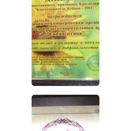
общественного
признания
Краснодарского края
«Благотворитель Кубани
— 2014».
Летопись
благотворительности на
Кубани пополнилась
новыми именами
Директор «Синяя птица»
лауреат премии
«Общественное