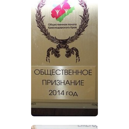
признание 2014»
В ОП Краснодарского
края подвели итоги
программы
«Социальные инвестиции
бизнеса» и вручили
награду «Общественное
признание».Кубань
выразила общественное
признание социальному
бизнесу
Общетвенная палата
Российской Федерации