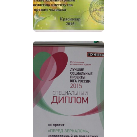
благотворительности и
добровольчества на
Кубани.
На вручение
независимой премии
представителям СОНКО
и социально
ответственного бизнеса
южных регионов страны
в Ростове-на-Дону в
рамках медиапроекта
«Социальные инвестиции
АНО
юга России»
социальных и