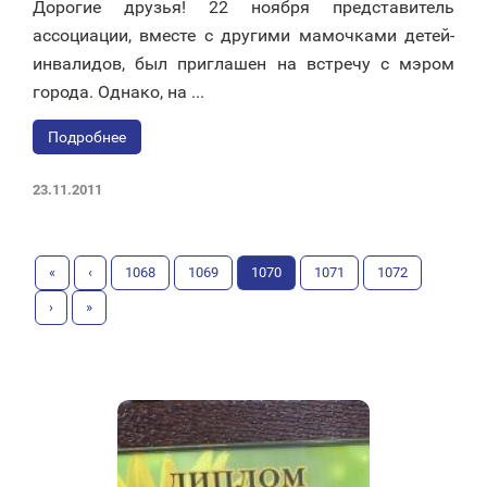
Дорогие друзья! 22 ноября представитель
ассоциации, вместе с другими мамочками детей-
инвалидов, был приглашен на встречу с мэром
города. Однако, на ...
Подробнее
23.11.2011
«
‹
1068
1069
1070
1071
1072
›
»
«Синяя птица» получила
диплом лауреата