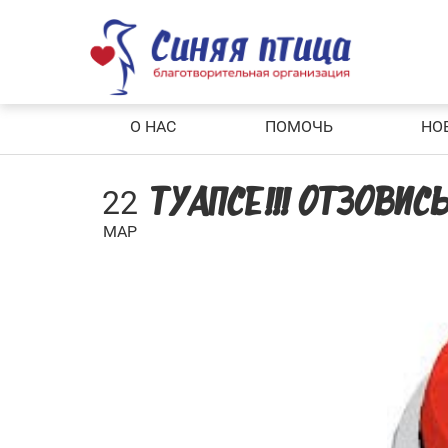
Skip
to
content
О НАС
ПОМОЧЬ
НО
22
ТУАПСЕ!!! ОТЗОВИСЬ
МАР