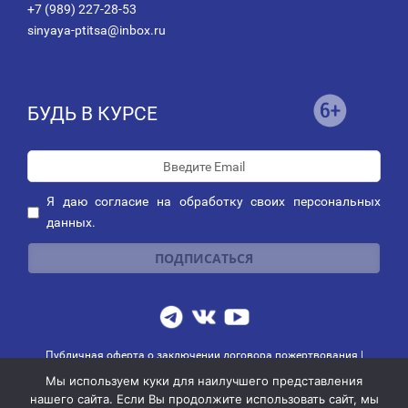
+7 (989) 227-28-53
sinyaya-ptitsa@inbox.ru
БУДЬ В КУРСЕ
Я даю
согласие
на обработку своих персональных
данных.
Публичная оферта о заключении договора пожертвования
|
Политика обработки персональных данных
|
Политика рассылок
Мы используем куки для наилучшего представления
© 2014-2026 АНО благотворительных и социальных программ
нашего сайта. Если Вы продолжите использовать сайт, мы
"СИНЯЯ ПТИЦА"