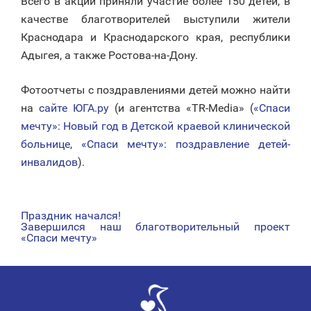
Всего в акции приняли участие более 150 детей, в
качестве благотворителей выступили жители
Краснодара и Краснодарского края, республики
Адыгея, а также Ростова-на-Дону.
Фотоотчеты с поздравлениями детей можно найти
на
сайте ЮГА.ру
(и агентства «TR-Media» (
«Спаси
мечту»: Новый год в Детской краевой клинической
больнице
,
«Спаси мечту»: поздравление детей-
инвалидов
).
Праздник начался!
НАВИГАЦИЯ
Завершился наш благотворительный проект
«Спаси мечту»
ПО
ЗАПИСЯМ