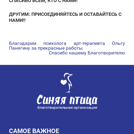
СПАСИБО ВСЕМ, КТО С НАМИ!
ДРУГИМ: ПРИСОЕДИНЯЙТЕСЬ И ОСТАВАЙТЕСЬ С
НАМИ!!
Благодарим психолога арт-терапевта Ольгу
НАВИГАЦИЯ
Панягину за прекрасные работы
Спасибо нашему Благотворителю
ПО
ЗАПИСЯМ
САМОЕ ВАЖНОЕ