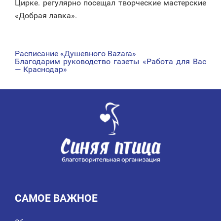
Цирке. регулярно посещал творческие мастерские
«Добрая лавка».
Расписание «Душевного Bazara»
НАВИГАЦИЯ
Благодарим руководство газеты «Работа для Вас
— Краснодар»
ПО
ЗАПИСЯМ
САМОЕ ВАЖНОЕ