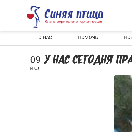
Skip
to
content
О НАС
ПОМОЧЬ
НО
09
У НАС СЕГОДНЯ ПР
ИЮЛ