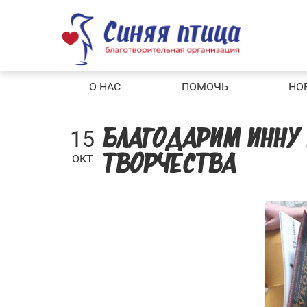
Skip
to
content
О НАС
ПОМОЧЬ
НО
15
БЛАГОДАРИМ ИННУ
ОКТ
ТВОРЧЕСТВА