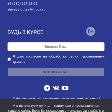
+7 (989) 227-28-53
sinyaya-ptitsa@inbox.ru
БУДЬ В КУРСЕ
Я даю
согласие
на обработку своих персональных
данных.
Публичная оферта о заключении договора пожертвования
|
Политика обработки персональных данных
|
Политика рассылок
Мы используем куки для наилучшего представления
© 2014-2026 АНО благотворительных и социальных программ
нашего сайта. Если Вы продолжите использовать сайт, мы
"СИНЯЯ ПТИЦА"