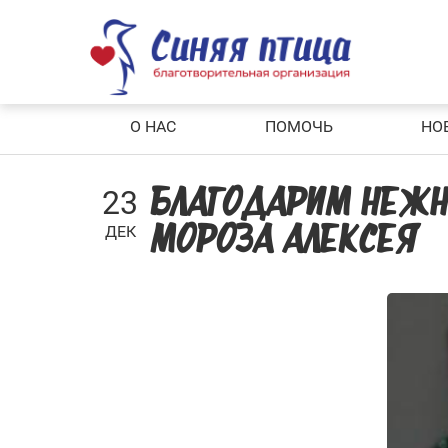
Skip
to
content
О НАС
ПОМОЧЬ
НО
23
БЛАГОДАРИМ НЕЖН
ДЕК
МОРОЗА АЛЕКСЕЯ