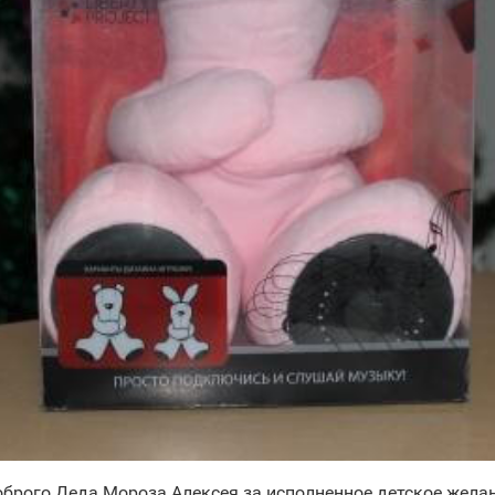
брого Деда Мороза Алексея за исполненное детское желан