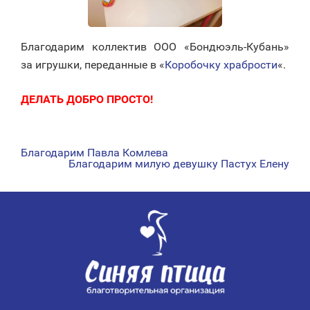
Благодарим коллектив ООО «Бондюэль-Кубань»
за игрушки, переданные в «
Коробочку храбрости
«.
ДЕЛАТЬ ДОБРО ПРОСТО!
Благодарим Павла Комлева
НАВИГАЦИЯ
Благодарим милую девушку Пастух Елену
ПО
ЗАПИСЯМ