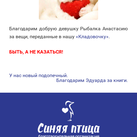
Благодарим добрую девушку Рыбалка Анастасию
за вещи, переданные в нашу
«Кладовочку»
.
БЫТЬ, А НЕ КАЗАТЬСЯ!
У нас новый подопечный.
НАВИГАЦИЯ
Благодарим Эдуарда за книги.
ПО
ЗАПИСЯМ