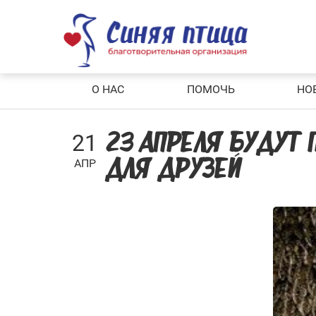
Skip
to
content
О НАС
ПОМОЧЬ
НО
21
23 АПРЕЛЯ БУДУТ
АПР
ДЛЯ ДРУЗЕЙ»