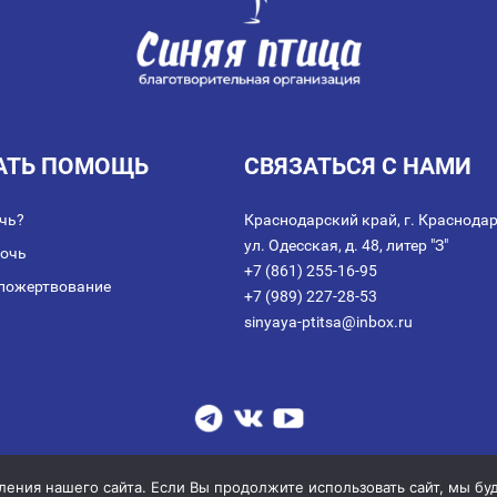
АТЬ ПОМОЩЬ
СВЯЗАТЬСЯ С НАМИ
чь?
Краснодарский край, г. Краснодар
ул. Одесская, д. 48, литер "З"
мочь
+7 (861) 255-16-95
пожертвование
+7 (989) 227-28-53
sinyaya-ptitsa@inbox.ru
аключении договора пожертвования
|
Политика обработки персональных дан
© 2014-2026 АНО благотворительных и социальных программ "СИНЯЯ ПТИЦА
ния нашего сайта. Если Вы продолжите использовать сайт, мы буде