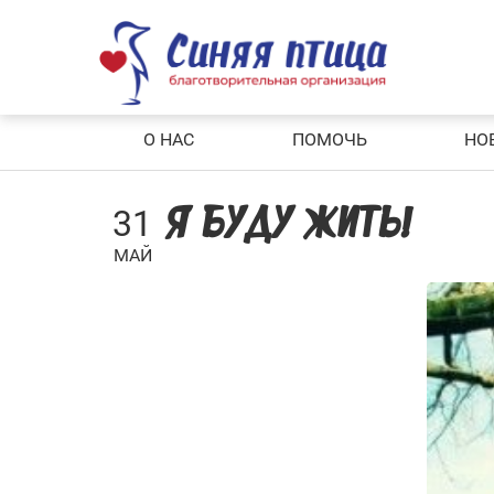
Skip
to
content
О НАС
ПОМОЧЬ
НО
31
Я БУДУ ЖИТЬ!
МАЙ