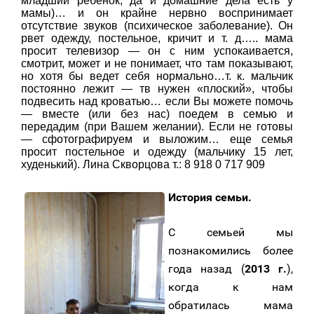
младший ребенок, да и домашние дела есть у
мамы)… и он крайне нервно воспринимает
отсутствие звуков (психическое заболевание). Он
рвет одежду, постельное, кричит и т. д….. мама
просит телевизор — он с ним успокаивается,
смотрит, может и не понимает, что там показывают,
но хотя бы ведет себя нормально…т. к. мальчик
постоянно лежит — тв нужен «плоский», чтобы
подвесить над кроватью… если Вы можете помочь
— вместе (или без нас) поедем в семью и
передадим (при Вашем желании). Если не готовы
— сфотографируем и выложим… еще семья
просит постельное и одежду (мальчику 15 лет,
худенький). Лина Скворцова т.: 8 918 0 717 909
История семьи.
С семьей мы
познакомились более
года назад (
2013 г.
),
когда к нам
обратилась мама