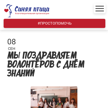
Skip
to
content
#ПРОСТОПОМОЧЬ
08
СЕН
МЫ ПОЗДРАВЛЯЕМ
ВОЛОНТЁРОВ С ДНЁМ
ЗНАНИЙ