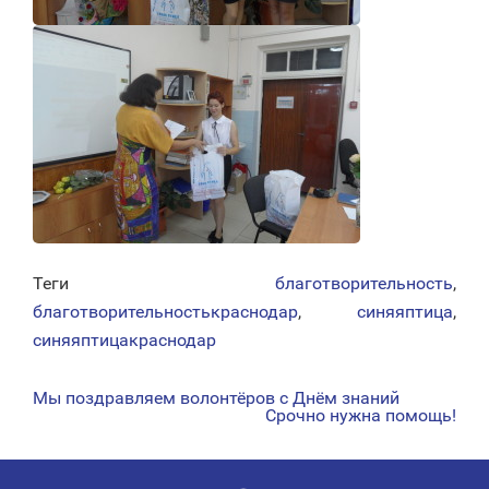
Теги
благотворительность
,
благотворительностькраснодар
,
синяяптица
,
синяяптицакраснодар
Мы поздравляем волонтёров с Днём знаний
НАВИГАЦИЯ
Срочно нужна помощь!
ПО