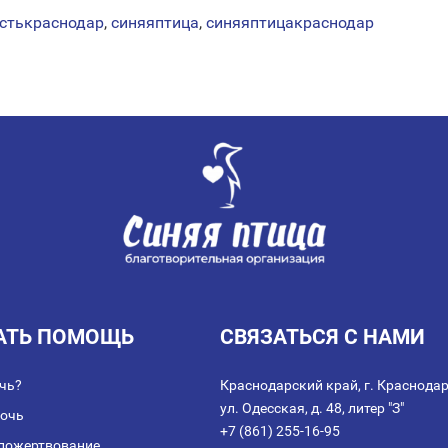
стькраснодар
,
синяяптица
,
синяяптицакраснодар
АТЬ ПОМОЩЬ
СВЯЗАТЬСЯ С НАМИ
чь?
Краснодарский край, г. Краснодар
ул. Одесская, д. 48, литер "З"
мочь
+7 (861) 255-16-95
пожертвование