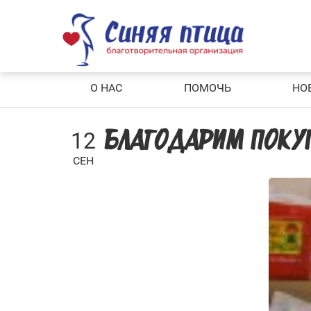
Skip
to
content
О НАС
ПОМОЧЬ
НО
12
БЛАГОДАРИМ ПОКУ
СЕН