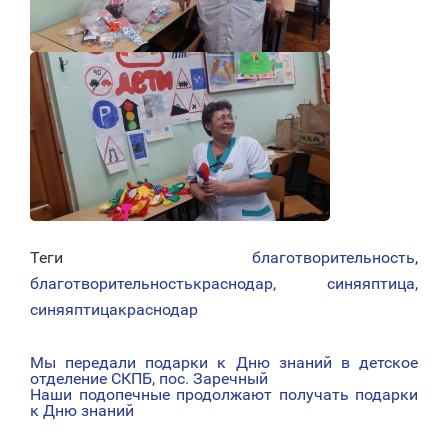
Теги
благотворительность
,
благотворительностькраснодар
,
синяяптица
,
синяяптицакраснодар
Мы передали подарки к Дню знаний в детское
НАВИГАЦИЯ
отделение СКПБ, пос. Заречный
Наши подопечные продолжают получать подарки
ПО
к Дню знаний
ЗАПИСЯМ