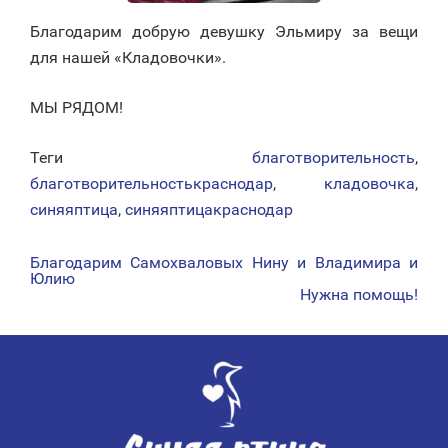
Благодарим добрую девушку Эльмиру за вещи
для нашей «Кладовочки».
МЫ РЯДОМ!
Теги
благотворительность
,
благотворительностькраснодар
,
кладовочка
,
синяяптица
,
синяяптицакраснодар
Благодарим Самохваловых Нину и Владимира и
НАВИГАЦИЯ
Юлию
Нужна помощь!
ПО
ЗАПИСЯМ