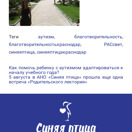
Теги
аутизм
,
благотворительность
,
благотворительностькраснодар
,
РАСсвет
,
синяяптица
,
синяяптицакраснодар
Как помочь ребенку с аутизмом адаптироваться к
НАВИГАЦИЯ
началу учебного года?
5 августа в АНО «Синяя птица» прошла еще одна
ПО
встреча «Родительского лектория»
ЗАПИСЯМ