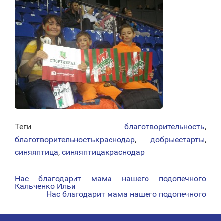
Теги
благотворительность
,
благотворительностькраснодар
,
добрыестарты
,
синяяптица
,
синяяптицакраснодар
Нас благодарит мама нашего подопечного
НАВИГАЦИЯ
Кальченко Ильи
Нас благодарит мама нашего подопечного
ПО
ЗАПИСЯМ