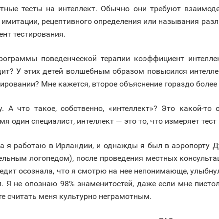
тные тесты на интеллект. Обычно они требуют взаимоде
, имитации, рецептивного определения или называния разл
ент тестирования.
программы поведенческой терапии коэффициент интелле
одит? У этих детей волшебным образом повысился интелле
ировании? Мне кажется, второе объяснение гораздо более
 А что такое, собственно, «интеллект»? Это какой-то
я один специалист, интеллект — это то, что измеряет тест 
 я работаю в Ирландии, и однажды я был в аэропорту Ду
льным логопедом), после проведения местных консультац
едит осознала, что я смотрю на нее непонимающе, улыбнул
л. Я не опознаю 98% знаменитостей, даже если мне пистол
те считать меня культурно неграмотным.