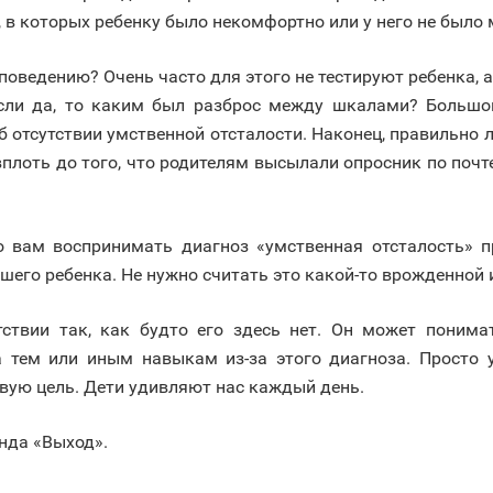
х, в которых ребенку было некомфортно или у него не был
оведению? Очень часто для этого не тестируют ребенка, а
 Если да, то каким был разброс между шкалами? Больш
 отсутствии умственной отсталости. Наконец, правильно 
вплоть до того, что родителям высылали опросник по почт
о вам воспринимать диагноз «умственная отсталость» 
шего ребенка. Не нужно считать это какой-то врожденной 
тствии так, как будто его здесь нет. Он может понима
 тем или иным навыкам из-за этого диагноза. Просто у
овую цель. Дети удивляют нас каждый день.
нда «Выход».