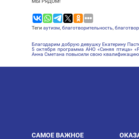
МЫ РЯДОМ!
Теги
аутизм
,
благотворительность
,
благотво
Благодарим добрую девушку Екатерину Паст
НАВИГАЦИЯ
5 октября программа АНО «Синяя птица» «
Анна Сметана повысили свою квалификацию и
ПО
ЗАПИСЯМ
САМОЕ ВАЖНОЕ
ОКАЗ