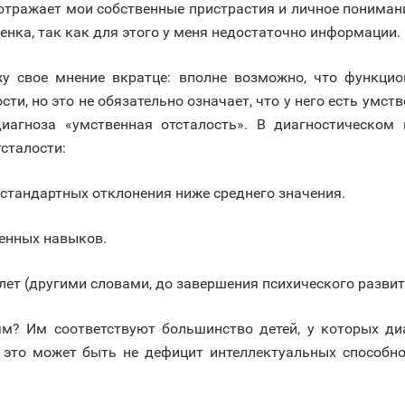
 отражает мои собственные пристрастия и личное пониман
бенка, так как для этого у меня недостаточно информации.
жу свое мнение вкратце: вполне возможно, что функц
ти, но это не обязательно означает, что у него есть умст
агноза «умственная отсталость». В диагностическом 
тсталости:
 стандартных отклонения ниже среднего значения.
енных навыков.
лет (другими словами, до завершения психического развит
м? Им соответствуют большинство детей, у которых ди
о это может быть не дефицит интеллектуальных способно