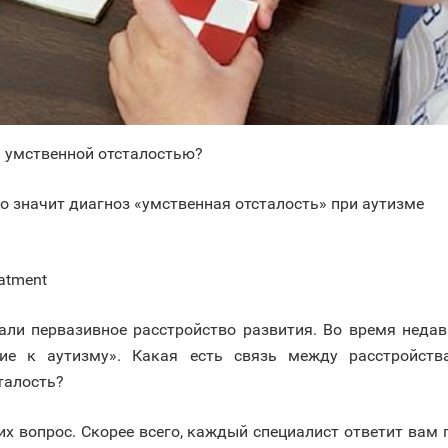
и умственной отсталостью?
то значит диагноз «умственная отсталость» при аутизме
eatment
али первазивное расстройство развития. Во время недавн
ие к аутизму». Какая есть связь между расстройств
талость?
 вопрос. Скорее всего, каждый специалист ответит вам п