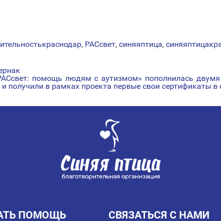
рительностькраснодар
,
РАСсвет
,
синяяптица
,
синяяптицакр
ернак
РАСсвет: помощь людям с аутизмом» пополнилась двумя
 получили в рамках проекта первые свои сертификаты в 
АТЬ ПОМОЩЬ
СВЯЗАТЬСЯ С НАМИ