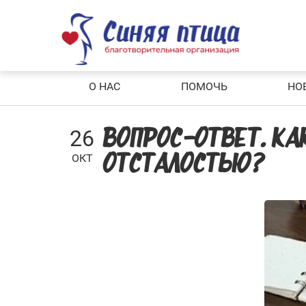
Skip
to
content
О НАС
ПОМОЧЬ
НО
26
ВОПРОС-ОТВЕТ. К
ОКТ
ОТСТАЛОСТЬЮ?