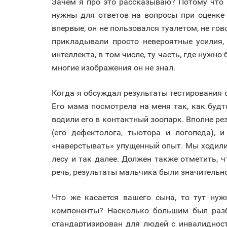
Зачем я про это рассказываю? Потому что 
нужны для ответов на вопросы при оценке 
впервые, он не пользовался туалетом, не гов
прикладывали просто невероятные усилия,
интеллекта, в том числе, ту часть, где нужн
многие изображения он не знал.
Когда я обсуждал результаты тестирования с
Его мама посмотрела на меня так, как будт
водили его в контактный зоопарк. Вполне ре
(его дефектолога, тьютора и логопеда),
«наверстывать» упущенный опыт. Мы ходили 
лесу и так далее. Должен также отметить, ч
речь, результаты мальчика были значительн
Что же касается вашего сына, то тут ну
компоненты? Насколько большим был разбр
стандартизирован для людей с инвалидност