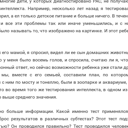
многие дети, у которых диагностировано РАС, не получаю
интеллекта. Например, несколько лет назад я тестировал
орил, а ел только детское питание и больше ничего. В теч
 и все эти проблемы так или иначе уменьшились, и с 
о было называть то, что изображено на картинке. И этот ре
 его мамой, я спросил, видел ли ее сын домашних животны
о у меня было восемь голов, и спросила, считаю ли я, чт
зонный ответ, но сейчас возможности ребенка уже стали д
 и мы, вместе с его семьей, составили план, по кото
с ним по мосту и тонеллю, были в зоопарке и аквариуме, 
то во время того же тестирования интеллекта, в одном из
о выше среднего значения.
жно больше информации. Какой именно тест применялс
ос результатов в различных субтестах? Этот тест подх
ью? Он проводился правильно? Тест проводился челове