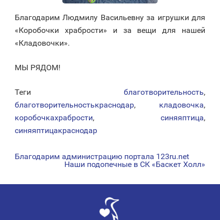
Благодарим Людмилу Васильевну за игрушки для
«Коробочки храбрости» и за вещи для нашей
«Кладовочки».
МЫ РЯДОМ!
Теги
благотворительность
,
благотворительностькраснодар
,
кладовочка
,
коробочкахрабрости
,
синяяптица
,
синяяптицакраснодар
Благодарим администрацию портала 123ru.net
НАВИГАЦИЯ
Наши подопечные в СК «Баскет Холл»
ПО
ЗАПИСЯМ