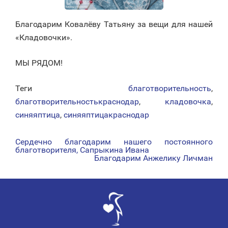
Благодарим Ковалёву Татьяну за вещи для нашей
«Кладовочки».
МЫ РЯДОМ!
Теги
благотворительность
,
благотворительностькраснодар
,
кладовочка
,
синяяптица
,
синяяптицакраснодар
Сердечно благодарим нашего постоянного
НАВИГАЦИЯ
благотворителя, Сапрыкина Ивана
Благодарим Анжелику Личман
ПО
ЗАПИСЯМ