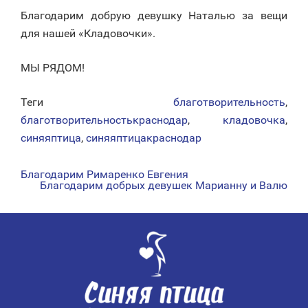
Благодарим добрую девушку Наталью за вещи
для нашей «Кладовочки».
МЫ РЯДОМ!
Теги
благотворительность
,
благотворительностькраснодар
,
кладовочка
,
синяяптица
,
синяяптицакраснодар
Благодарим Римаренко Евгения
НАВИГАЦИЯ
Благодарим добрых девушек Марианну и Валю
ПО
ЗАПИСЯМ