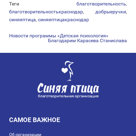
Теги
благотворительность
,
благотворительностькраснодар
,
добрыеручки
,
синяяптица
,
синяяптицакраснодар
Новости программы «Детская психология»
НАВИГАЦИЯ
Благодарим Карасева Станислава
ПО
ЗАПИСЯМ
САМОЕ ВАЖНОЕ
Об организации