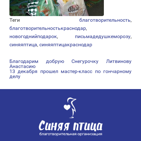
Теги
благотворительность
,
благотворительностькраснодар
,
новогоднийподарок
,
письмадедушкеморозу
,
синяяптица
,
синяяптицакраснодар
Благодарим добрую Снегурочку Литвинову
НАВИГАЦИЯ
Анастасию
13 декабря прошел мастер-класс по гончарному
ПО
делу
ЗАПИСЯМ