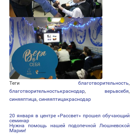
Теги
благотворительность
,
благотворительностькраснодар
,
верьвсебя
,
синяяптица
,
синяяптицакраснодар
20 января в центре «Рассвет» прошел обучающий
НАВИГАЦИЯ
семинар
Нужна помощь нашей подопечной Люшневской
ПО
Марии!