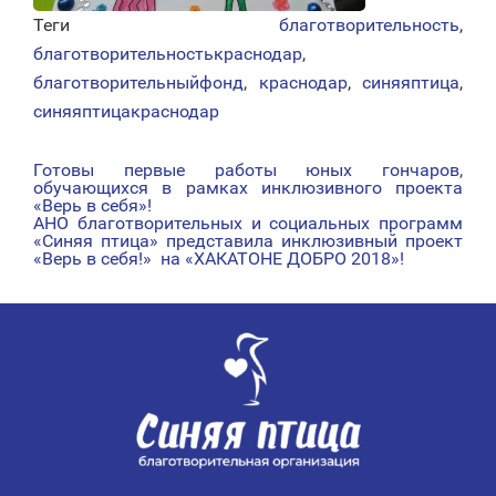
Теги
благотворительность
,
благотворительностькраснодар
,
благотворительныйфонд
,
краснодар
,
синяяптица
,
синяяптицакраснодар
Готовы первые работы юных гончаров,
НАВИГАЦИЯ
обучающихся в рамках инклюзивного проекта
«Верь в себя»!
ПО
АНО благотворительных и социальных программ
«Синяя птица» представила инклюзивный проект
ЗАПИСЯМ
«Верь в себя!» на «ХАКАТОНЕ ДОБРО 2018»!