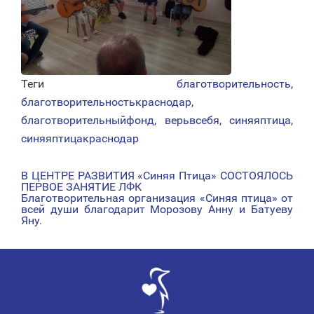
Теги
благотворительность
,
благотворительностькраснодар
,
благотворительныйфонд
,
верьвсебя
,
синяяптица
,
синяяптицакраснодар
В ЦЕНТРЕ РАЗВИТИЯ «Синяя Птица» СОСТОЯЛОСЬ
НАВИГАЦИЯ
ПЕРВОЕ ЗАНЯТИЕ ЛФК
Благотворительная организация «Синяя птица» от
ПО
всей души благодарит Морозову Анну и Батуеву
Яну.
ЗАПИСЯМ