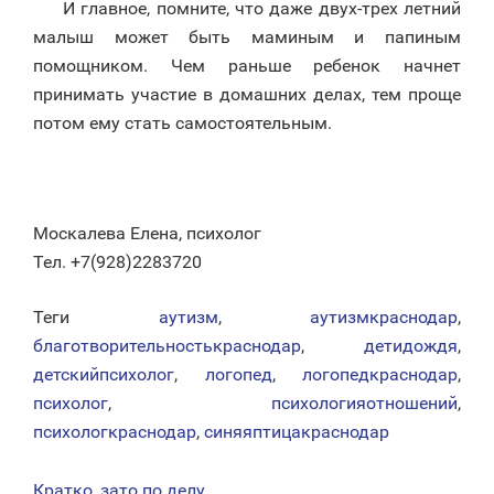
И главное, помните, что даже двух-трех летний
малыш может быть маминым и папиным
помощником. Чем раньше ребенок начнет
принимать участие в домашних делах, тем проще
потом ему стать самостоятельным.
Москалева Елена, психолог
Тел. +7(928)2283720
Теги
аутизм
,
аутизмкраснодар
,
благотворительностькраснодар
,
детидождя
,
детскийпсихолог
,
логопед
,
логопедкраснодар
,
психолог
,
психологияотношений
,
психологкраснодар
,
синяяптицакраснодар
Кратко, зато по делу