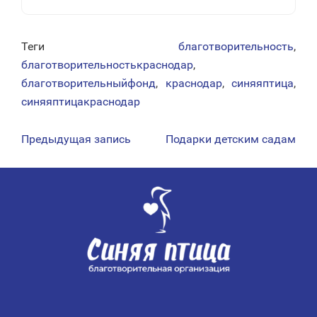
Теги
благотворительность
,
благотворительностькраснодар
,
благотворительныйфонд
,
краснодар
,
синяяптица
,
синяяптицакраснодар
Предыдущая запись
Подарки детским садам
НАВИГАЦИЯ
ПО
ЗАПИСЯМ