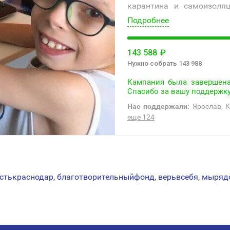
карантина и самоизоляц
сами и учить новому свое
Подробнее
143 588
₽
Нужно собрать 143 988
Кампания была завершена
Спасибо за вашу поддержку
Нас поддержали:
Ярослав, К
еще 124
стькраснодар
,
благотворительныйфонд
,
верьвсебя
,
мыряд