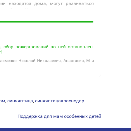
ии находятся дома, могут развиваться
го ребенка. Нам нужна ваша поддержка.
, сбор пожертвований по ней остановлен.
!
лименко Николай Николаевич, Анастасия, M и
ом
,
синяяптица
,
синяяптицакраснодар
Поддержка для мам особенных детей