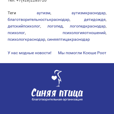
Тел. +7(928)2283720
Теги
аутизм
,
аутизмкраснодар
,
благотворительностькраснодар
,
детидождя
,
детскийпсихолог
,
логопед
,
логопедкраснодар
,
психолог
,
психологияотношений
,
психологкраснодар
,
синяяптицакраснодар
У нас модные новости!
Мы помогли Ксюше Роот
НАВИГАЦИЯ
ПО
ЗАПИСЯМ