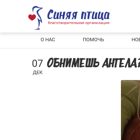
Skip
to
content
О НАС
ПОМОЧЬ
НО
07
ОБНИМЕШЬ АНГЕЛА
ДЕК