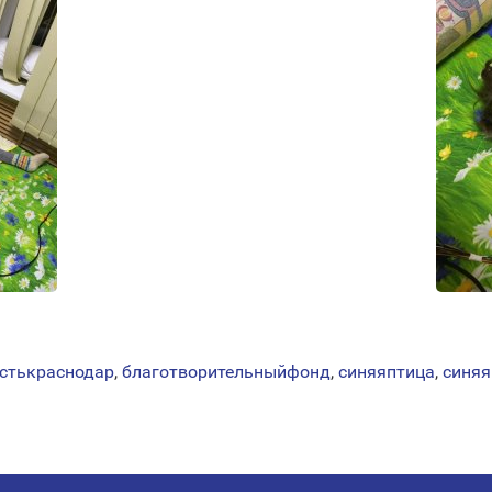
стькраснодар
,
благотворительныйфонд
,
синяяптица
,
синяя