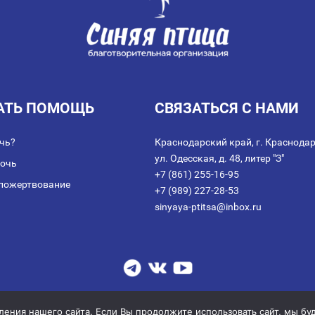
АТЬ ПОМОЩЬ
СВЯЗАТЬСЯ С НАМИ
чь?
Краснодарский край, г. Краснодар
ул. Одесская, д. 48, литер "З"
мочь
+7 (861) 255-16-95
пожертвование
+7 (989) 227-28-53
sinyaya-ptitsa@inbox.ru
аключении договора пожертвования
|
Политика обработки персональных дан
© 2014-2026 АНО благотворительных и социальных программ "СИНЯЯ ПТИЦА
ния нашего сайта. Если Вы продолжите использовать сайт, мы буде