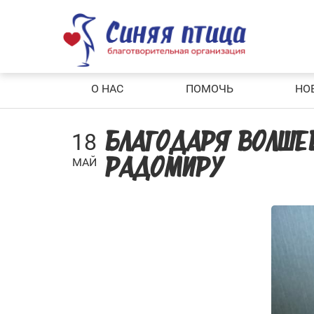
Skip
to
content
О НАС
ПОМОЧЬ
НО
18
БЛАГОДАРЯ ВОЛШЕ
МАЙ
РАДОМИРУ