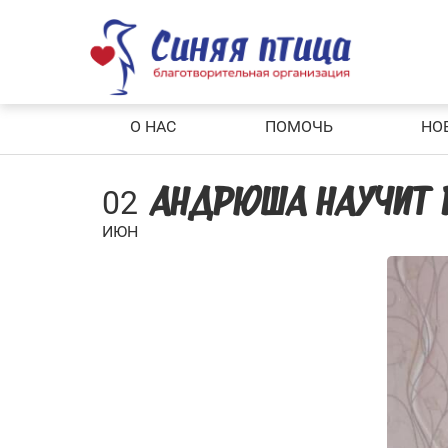
Skip
to
content
О НАС
ПОМОЧЬ
НО
02
АНДРЮША НАУЧИТ В
ИЮН