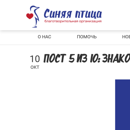
Skip
to
content
О НАС
ПОМОЧЬ
НО
10
ПОСТ 5 ИЗ 10: ЗНА
ОКТ