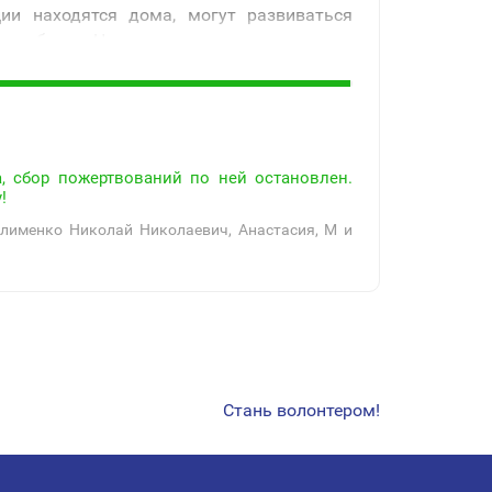
ии находятся дома, могут развиваться
го ребенка. Нам нужна ваша поддержка.
, сбор пожертвований по ней остановлен.
!
лименко Николай Николаевич, Анастасия, M и
Стань волонтером!