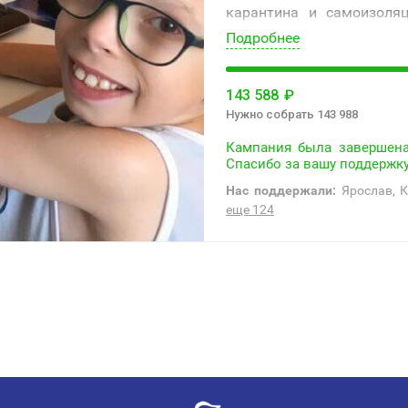
карантина и самоизоляц
сами и учить новому свое
Подробнее
143 588
₽
Нужно собрать 143 988
Кампания была завершена
Спасибо за вашу поддержку
Нас поддержали:
Ярослав, К
еще 124