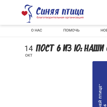
Skip
to
content
О НАС
ПОМОЧЬ
НО
14
ПОСТ 6 ИЗ 10: НАШ
ОКТ