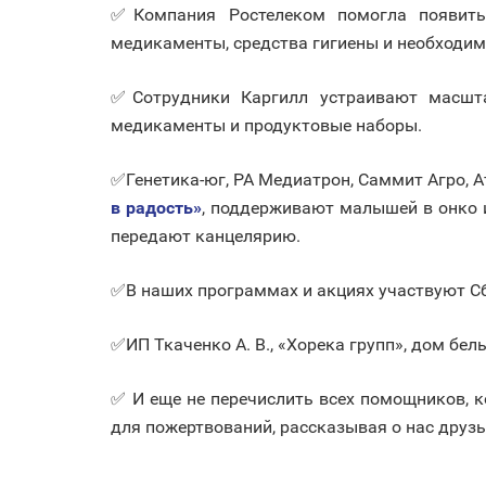
✅Компания Ростелеком помогла появит
медикаменты, средства гигиены и необходим
✅Сотрудники Каргилл устраивают масшт
медикаменты и продуктовые наборы.
✅Генетика-юг, РА Медиатрон, Саммит Агро,
в радость»
, поддерживают малышей в онко 
передают канцелярию.
✅В наших программах и акциях участвуют Сбе
✅ИП Ткаченко А. В., «Хорека групп», дом б
✅ И еще не перечислить всех помощников, 
для пожертвований, рассказывая о нас друз