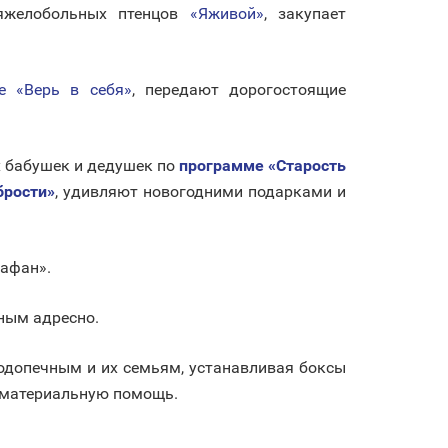
тяжелобольных птенцов
«Яживой»
, закупает
е «Верь в себя»
, передают дорогостоящие
х бабушек и дедушек по
программе «Старость
брости»
, удивляют новогодними подарками и
рафан».
ным адресно.
одопечным и их семьям, устанавливая боксы
и материальную помощь.