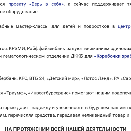
ься
проекту «Верь в себя»
, а сейчас поддерживает 
ое оборудование.
абные мастер-классы для детей и подростков в
центр
 Атос, КРЗМИ, Райффайзенбанк радуют вниманием одиноки
и гематологическом отделении ДККБ для
«Коробочки хра
рбанк, KFC, ВТБ 24, «Детский мир», «Лотос Лэнд», РА «Са
елья «Триумф», «Инвестбурсервис» помогают нашим подопеч
которые дарят надежду и уверенность в будущем нашим п
ьям, перечисляя средства, передавая неликвидный товар 
НА ПРОТЯЖЕНИИ ВСЕЙ НАШЕЙ ДЕЯТЕЛЬНОСТИ