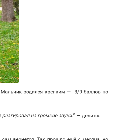
. Мальчик родился крепким — 8/9 баллов по
е реагировал на громкие звуки.
” — делится
 сам вернется. Так прошло ещё 4 месяца, но