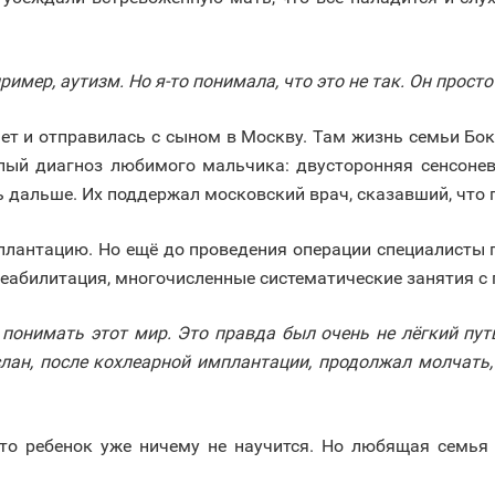
имер, аутизм. Но я-то понимала, что это не так. Он просто
ет и отправилась с сыном в Москву. Там жизнь семьи Боко
лый диагноз любимого мальчика: двусторонняя сенсонев
ь дальше. Их поддержал московский врач, сказавший, что г
лантацию. Но ещё до проведения операции специалисты п
реабилитация, многочисленные систематические занятия с
понимать этот мир. Это правда был очень не лёгкий путь
слан, после кохлеарной имплантации, продолжал молчать,
то ребенок уже ничему не научится. Но любящая семья