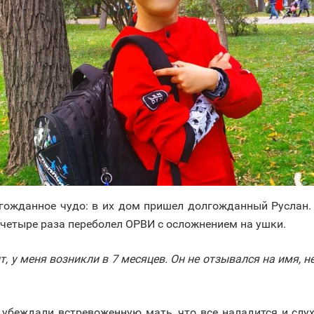
лгожданное чудо: в их дом пришел долгожданный Руслан
н четыре раза переболел ОРВИ с осложнением на ушки.
, у меня возникли в 7 месяцев. Он не отзывался на имя, н
убеждали встревоженную мать, что все наладится и слух