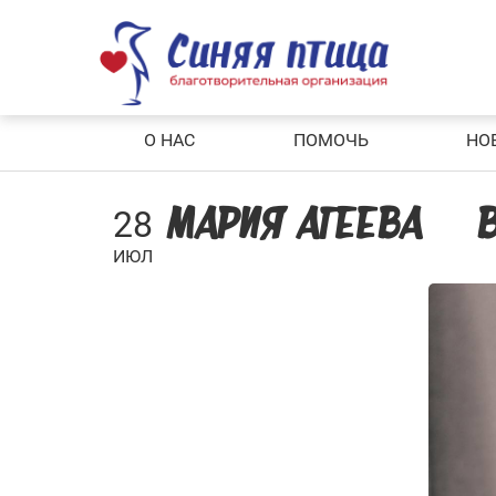
Skip
to
content
О НАС
ПОМОЧЬ
НО
28
МАРИЯ АГЕЕВА — 
ИЮЛ