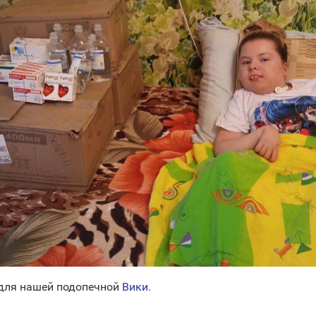
 для нашей подопечной
Вики
.