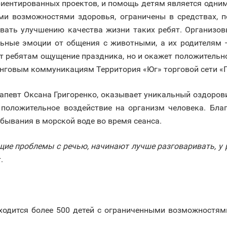
ентированных проектов, и помощь детям является одним 
ыми возможностями здоровья, ограничены в средствах,
овать улучшению качества жизни таких ребят. Организо
ьные эмоции от общения с животными, а их родителям —
т ребятам ощущение праздника, но и окажет положительное
нговым коммуникациям Территория «Юг» торговой сети «П
рапевт Оксана Григоренко, оказывает уникальный оздоро
положительное воздействие на организм человека. Благ
ебывания в морской воде во время сеанса.
ие проблемы с речью, начинают лучше разговаривать, у 
.
ходится более 500 детей с ограниченными возможностями