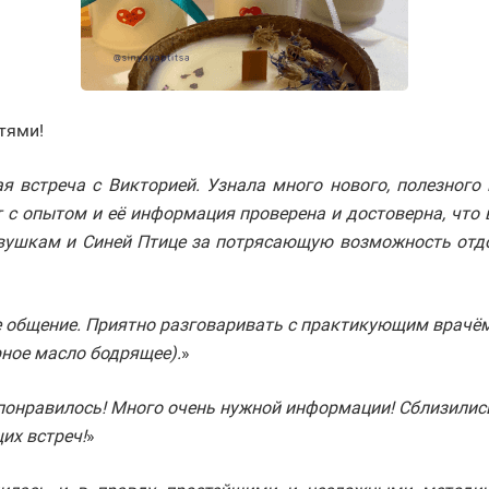
тями!
я встреча с Викторией. Узнала много нового, полезног
т с опытом и её информация проверена и достоверна, что 
вушкам и Синей Птице за потрясающую возможность отдох
е общение. Приятно разговаривать с практикующим врачё
рное масло бодрящее).
»
ь понравилось! Много очень нужной информации! Сблизилис
их встреч!
»