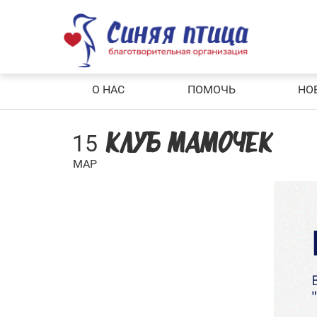
Skip
to
content
О НАС
ПОМОЧЬ
НО
15
КЛУБ МАМОЧЕК
МАР