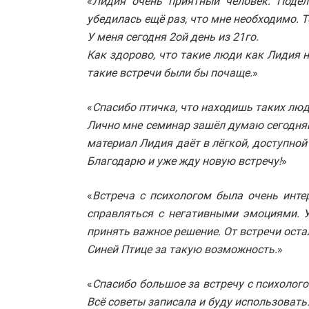
«
Лидия очень приятный человек. Поде
убедилась ещё раз, что мне необходимо. 
У меня сегодня 2ой день из 21го.
Как здорово, что такие люди как Лидия н
такие встречи были бы почаще.
»
«
Спасибо птичка, что находишь таких люд
Лично мне семинар зашёл думаю сегодняшн
материал Лидия даёт в лёгкой, доступно
Благодарю и уже жду новую встречу!
»
«
Встреча с психологом была очень инте
справляться с негативными эмоциями. У
принять важное решение. От встречи ост
Синей Птице за такую возможность.
»
«
Спасибо большое за встречу с психолог
Всё советы записала и буду использовать