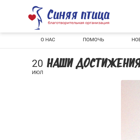
Skip
to
content
О НАС
ПОМОЧЬ
НО
20
НАШИ ДОСТИЖЕНИЯ
ИЮЛ