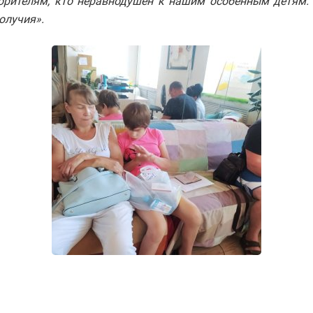
орителям, кто неравнодушен к нашим особенным детям. 
лучия»‎.