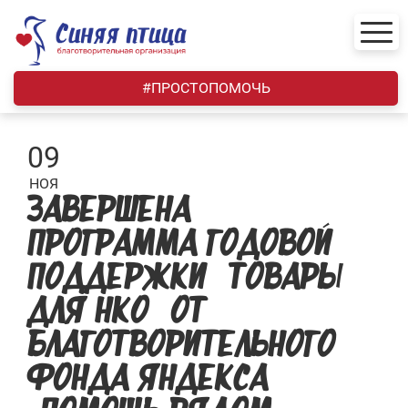
Skip
to
content
#ПРОСТОПОМОЧЬ
09
НОЯ
ЗАВЕРШЕНА
ПРОГРАММА ГОДОВОЙ
ПОДДЕРЖКИ «ТОВАРЫ
ДЛЯ НКО» ОТ
БЛАГОТВОРИТЕЛЬНОГО
ФОНДА ЯНДЕКСА