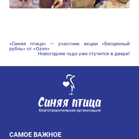
«Синяя птица» — участник акции «Бесценный
НАВИГАЦИЯ
рубль» от «Ozon»
Новогоднее чудо уже стучится в двери!
ПО
ЗАПИСЯМ
САМОЕ ВАЖНОЕ