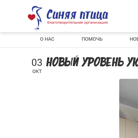
Skip
to
content
О НАС
ПОМОЧЬ
НО
03
НОВЫЙ УРОВЕНЬ УЮ
ОКТ